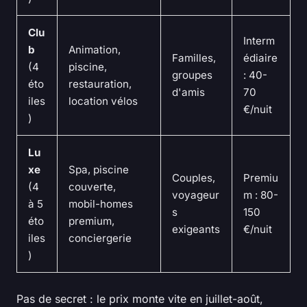
Clu
Interm
b
Animation,
Familles,
édiaire
(4
piscine,
groupes
: 40-
éto
restauration,
d'amis
70
iles
location vélos
€/nuit
)
Lu
xe
Spa, piscine
Couples,
Premiu
(4
couverte,
voyageur
m : 80-
à 5
mobil-homes
s
150
éto
premium,
exigeants
€/nuit
iles
conciergerie
)
Pas de secret : le prix monte vite en juillet-août,