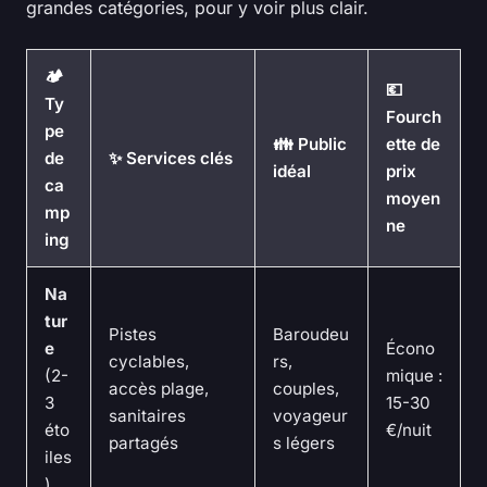
grandes catégories, pour y voir plus clair.
🏕️
💶
Ty
Fourch
pe
👪 Public
ette de
de
✨ Services clés
idéal
prix
ca
moyen
mp
ne
ing
Na
tur
Pistes
Baroudeu
e
Écono
cyclables,
rs,
(2-
mique :
accès plage,
couples,
3
15-30
sanitaires
voyageur
éto
€/nuit
partagés
s légers
iles
)